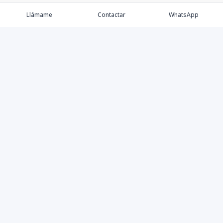
Llámame
Contactar
WhatsApp
Comprar💲
Alquilar 🔑
Vender 🏷️
Contacto
©
2026
MK Best Houses S.R.L.
,
Todos los derechos
reservados