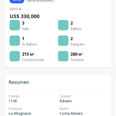
Venta
Venta amueblado
VENTA
US$ 330,000
3
2
Hab.
Baños
1
2
½ Baños
Parqueo
215
260
M²
M²
Construcción
Terreno
Resumen
Código
:
Ciudad
:
1138
Bávaro
Provincia
:
Sector
:
La Altagracia
Costa Bávaro