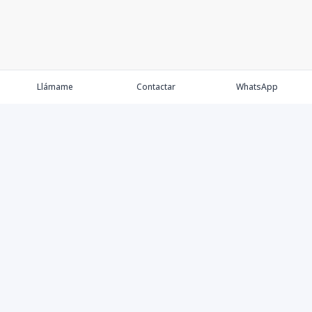
Llámame
Contactar
WhatsApp
Comprar💲
Alquilar 🔑
Vender 🏷️
Contacto