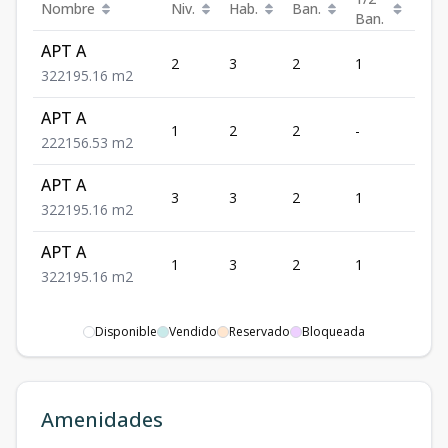
Nombre
Niv.
Hab.
Ban.
Est.
Ban.
APT A
2
3
2
1
2
3
2
2
195.16
m2
APT A
1
2
2
-
2
2
2
2
156.53
m2
APT A
3
3
2
1
2
3
2
2
195.16
m2
APT A
1
3
2
1
2
3
2
2
195.16
m2
Disponible
Vendido
Reservado
Bloqueada
Amenidades