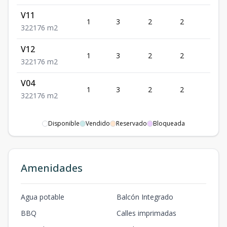
V11
1
3
2
2
2
3
2
2
176
m2
V12
1
3
2
2
2
3
2
2
176
m2
V04
1
3
2
2
2
3
2
2
176
m2
Disponible
Vendido
Reservado
Bloqueada
Amenidades
Agua potable
Balcón Integrado
BBQ
Calles imprimadas