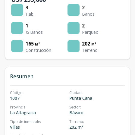
3
2
Hab.
Baños
1
2
½ Baños
Parqueo
165
202
M²
M²
Construcción
Terreno
Resumen
Código
:
Ciudad
:
1007
Punta Cana
Provincia
:
Sector
:
La Altagracia
Bávaro
Tipo de inmueble
:
Terreno
:
Villas
202 m²