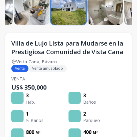
Villa de Lujo Lista para Mudarse en la
Prestigiosa Comunidad de Vista Cana
Vista Cana
,
Bávaro
Venta
Venta amueblado
VENTA
US$ 350,000
3
3
Hab.
Baños
1
2
½ Baños
Parqueo
800
400
M²
M²