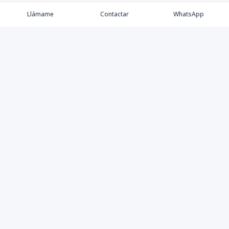
Llámame
Contactar
WhatsApp
Comprar💲
Alquilar 🔑
Vender 🏷️
Contacto
©
2026
MK Best Houses S.R.L.
,
Todos los derechos
reservados