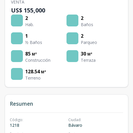
VENTA
US$ 155,000
2
2
Hab.
Baños
1
2
½ Baños
Parqueo
85
30
M²
M²
Construcción
Terraza
128.54
M²
Terreno
Resumen
Código
:
Ciudad
:
1218
Bávaro