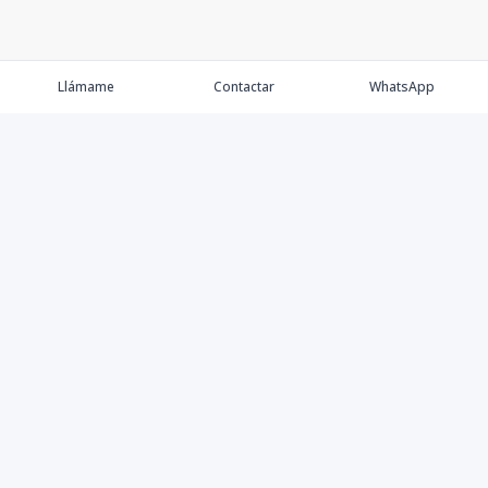
Llámame
Contactar
WhatsApp
Comprar💲
Alquilar 🔑
Vender 🏷️
Contacto