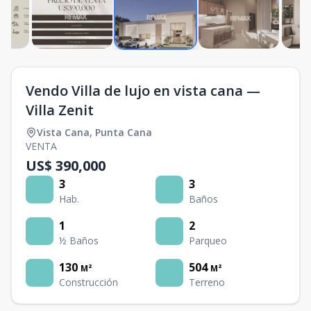
Vendo Villa de lujo en vista cana —
Villa Zenit
Vista Cana
,
Punta Cana
VENTA
US$ 390,000
3
3
Hab.
Baños
1
2
½ Baños
Parqueo
130
504
M²
M²
Construcción
Terreno