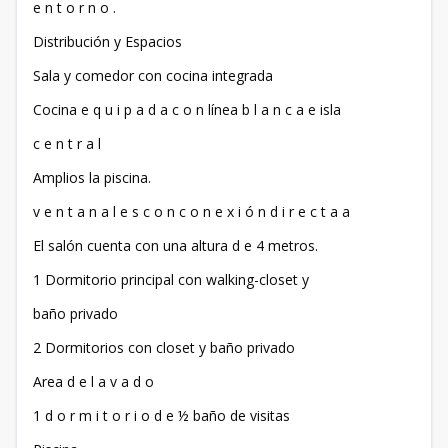
e n t o r n o .
Distribución y Espacios
Sala y comedor con cocina integrada
Cocina e q u i p a d a c o n línea b l a n c a e isla
c e n t r a l
Amplios la piscina.
v e n t a n a l e s c o n c o n e x i ó n d i r e c t a a
El salón cuenta con una altura d e 4 metros.
1 Dormitorio principal con walking-closet y
baño privado
2 Dormitorios con closet y baño privado
Area d e l a v a d o
1 d o r m i t o r i o d e ½ baño de visitas