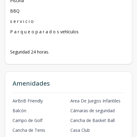
Piscina
BBQ
s e r v i c i o
P a r q u e o p a r a d o s vehículos
Seguridad 24 horas.
Amenidades
AirBnB Friendly
Area De Juegos Infantiles
Balcón
Cámaras de seguridad
Campo de Golf
Cancha de Basket Ball
Cancha de Tenis
Casa Club