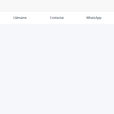
Llámame
Contactar
WhatsApp
Comprar💲
Alquilar 🔑
Vender 🏷️
Contacto
©
2026
MK Best Houses S.R.L.
,
Todos los derechos