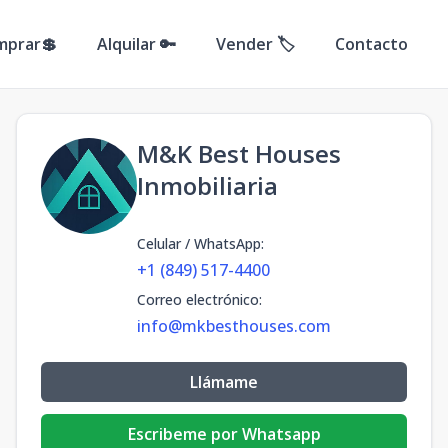
mprar💲
Alquilar 🔑
Vender 🏷️
Contacto
M&K Best Houses
Inmobiliaria
Celular / WhatsApp
:
+1 (849) 517-4400
Correo electrónico
:
info@mkbesthouses.com
Llámame
Escribeme por Whatsapp