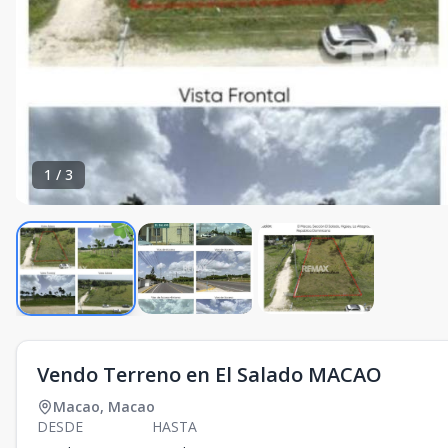
1
/
3
Vendo Terreno en El Salado MACAO
Macao
,
Macao
DESDE
HASTA