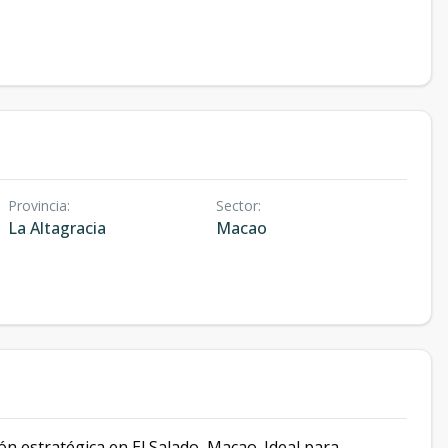
Provincia
:
Sector
:
La Altagracia
Macao
estratégica en El Salado, Macao. Ideal para