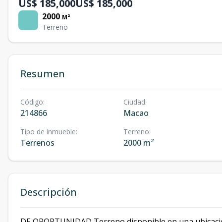
US$ 185,000
US$ 185,000
2000
M²
Terreno
Resumen
Código
:
Ciudad
:
214866
Macao
Tipo de inmueble
:
Terreno
:
Terrenos
2000 m²
Descripción
DE OPORTUNIDAD Terreno disponible en una ubicación 