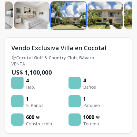
Vendo Exclusiva Villa en Cocotal
Cocotal Golf & Country Club
,
Bávaro
VENTA
US$ 1,100,000
4
4
Hab.
Baños
1
1
½ Baños
Parqueo
600
1000
M²
M²
Construcción
Terreno