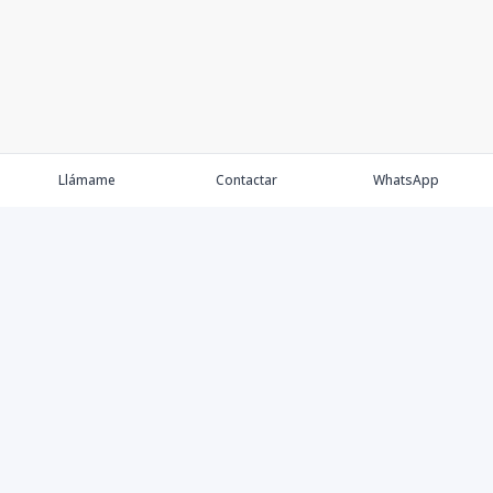
Llámame
Contactar
WhatsApp
Comprar💲
Alquilar 🔑
Vender 🏷️
Contacto