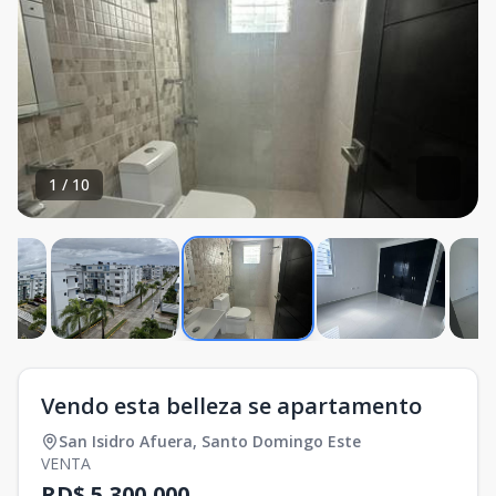
1
/
10
Vendo esta belleza se apartamento
San Isidro Afuera
,
Santo Domingo Este
VENTA
RD$ 5,300,000