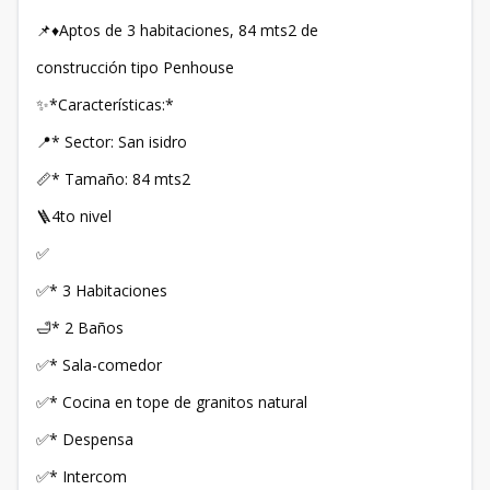
📌♦️Aptos de 3 habitaciones, 84 mts2 de
construcción tipo Penhouse
✨*Características:*
📍* Sector: San isidro
📏* Tamaño: 84 mts2
🪜4to nivel
✅
✅* 3 Habitaciones
🛁* 2 Baños
✅* Sala-comedor
✅* Cocina en tope de granitos natural
✅* Despensa
✅* Intercom