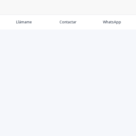
Llámame
Contactar
WhatsApp
Comprar💲
Alquilar 🔑
Vender 🏷️
Contacto