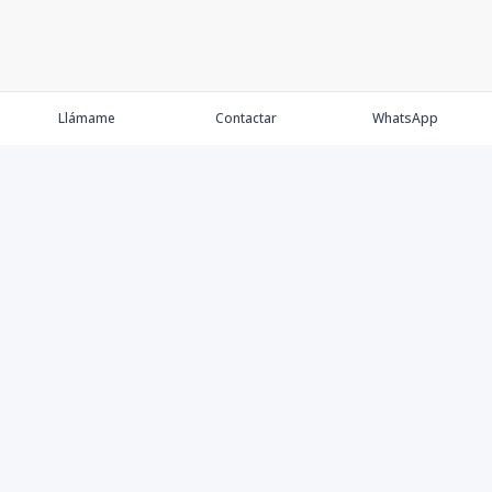
Llámame
Contactar
WhatsApp
Comprar💲
Alquilar 🔑
Vender 🏷️
Contacto