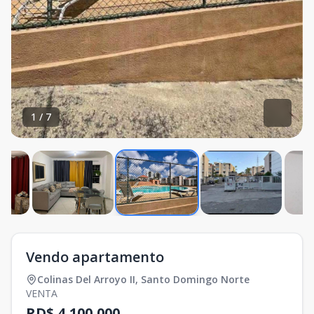
1
/
7
Vendo apartamento
Colinas Del Arroyo II
,
Santo Domingo Norte
VENTA
RD$ 4,100,000