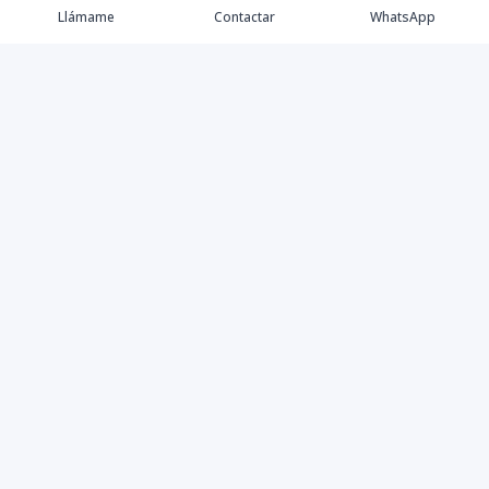
Llámame
Contactar
WhatsApp
Comprar💲
Alquilar 🔑
Vender 🏷️
Contacto
©
2026
MK Best Houses S.R.L.
,
Todos los derechos
reservados
Powered by
AlterEstate