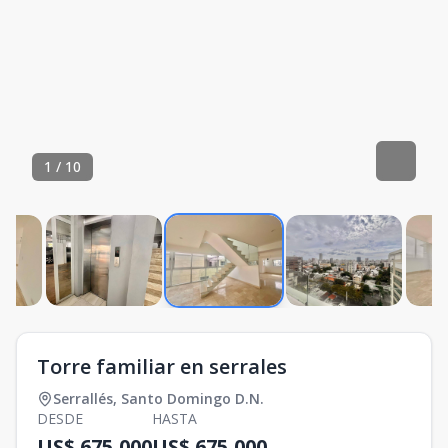
1
/
10
Torre familiar en serrales
Serrallés
,
Santo Domingo D.N.
DESDE
HASTA
US$ 675,000
US$ 675,000