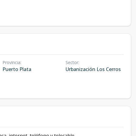
Provincia
:
Sector
:
Puerto Plata
Urbanización Los Cerros
aca, internet, teléfono y telecable.