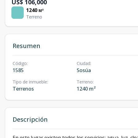
US$ 106,000
1240
M²
Terreno
Resumen
Código
:
Ciudad
:
1585
Sosúa
Tipo de inmueble
:
Terreno
:
Terrenos
1240 m²
Descripción
En este lugar existen todos los servicios: agua, luz, clo