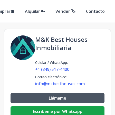
mprar💲
Alquilar 🔑
Vender 🏷️
Contacto
M&K Best Houses
Inmobiliaria
Celular / WhatsApp
:
+1 (849) 517-4400
Correo electrónico
:
info@mkbesthouses.com
Llámame
Escribeme por Whatsapp