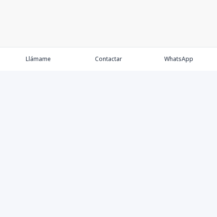
Llámame
Contactar
WhatsApp
Comprar💲
Alquilar 🔑
Vender 🏷️
Contacto