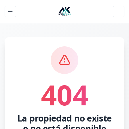
Toggle navigation menu
Toggl
404
La propiedad no existe
o no está disponible