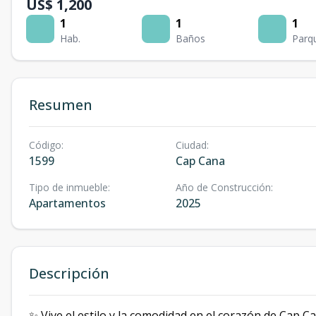
US$ 1,200
1
1
1
Hab.
Baños
Parq
Resumen
Código
:
Ciudad
:
1599
Cap Cana
Tipo de inmueble
:
Año de Construcción
:
Apartamentos
2025
Descripción
✨ Vive el estilo y la comodidad en el corazón de Cap C