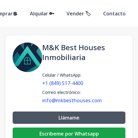
mprar💲
Alquilar 🔑
Vender 🏷️
Contacto
M&K Best Houses
Inmobiliaria
Celular / WhatsApp
:
+1 (849) 517-4400
Correo electrónico
:
info@mkbesthouses.com
Llámame
Escribeme por Whatsapp