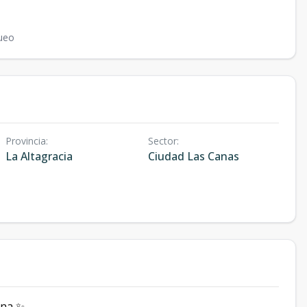
ueo
Provincia
:
Sector
:
La Altagracia
Ciudad Las Canas
ana ✨