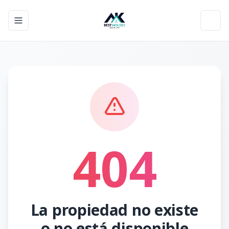
Toggle navigation menu
Toggl
404
La propiedad no existe
o no está disponible