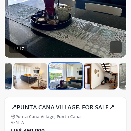
1
/
17
📍PUNTA CANA VILLAGE. FOR SALE📍
Punta Cana Village
,
Punta Cana
VENTA
US$ 460,000