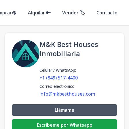
mprar💲
Alquilar 🔑
Vender 🏷️
Contacto
M&K Best Houses
Inmobiliaria
Celular / WhatsApp
:
+1 (849) 517-4400
Correo electrónico
:
info@mkbesthouses.com
Llámame
Escribeme por Whatsapp