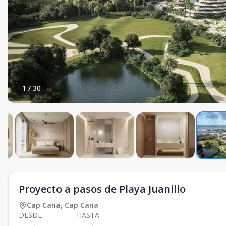
1
/
30
Proyecto a pasos de Playa Juanillo
Cap Cana
,
Cap Cana
DESDE
HASTA