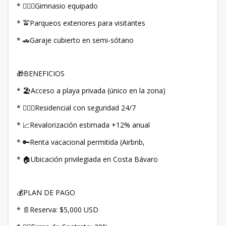
* 🏋🏻‍♀️Gimnasio equipado
* 🚖Parqueos exteriores para visitantes
* 🚗Garaje cubierto en semi-sótano
🎁BENEFICIOS
* 🏖️Acceso a playa privada (único en la zona)
* 👮🏻‍♂️Residencial con seguridad 24/7
* 📈Revalorización estimada +12% anual
* 🔑Renta vacacional permitida (Airbnb,
* 🏠Ubicación privilegiada en Costa Bávaro
💰PLAN DE PAGO
* 📄Reserva: $5,000 USD