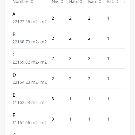
Nombre
Niv.
Hab.
Ban.
Est.
m²
A
2
2
2
1
72.56
2
2
1
72.56
m2
-
m2
B
2
2
2
1
68.79
2
2
1
68.79
m2
-
m2
C
2
2
2
1
69.82
2
2
1
69.82
m2
-
m2
D
2
2
2
1
64.23
2
2
1
64.23
m2
-
m2
E
3
1
1
1
62.04
1
1
1
62.04
m2
-
m2
F
3
1
1
1
64.06
1
1
1
64.06
m2
-
m2