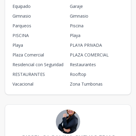
2
2
1
m2
m2
Equipado
Garaje
Gimnasio
Gimnasio
D ROOF
64.23
54
Parqueos
3
2
Piscina
2
1
64.23
2
2
1
m2
m2
PISCINA
Playa
Playa
PLAYA PRIVADA
I ROOF
103.1
81.22
3
2
2
1
103.1
Plaza Comercial
PLAZA COMERCIAL
2
2
1
m2
m2
Residencial con Seguridad
Restaurantes
RESTAURANTES
Rooftop
Vacacional
Zona Tumbonas