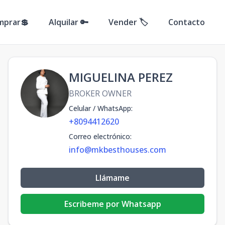
mprar💲
Alquilar 🔑
Vender 🏷️
Contacto
MIGUELINA PEREZ
BROKER OWNER
Celular / WhatsApp
:
+8094412620
Correo electrónico
:
info@mkbesthouses.com
Llámame
Escribeme por Whatsapp