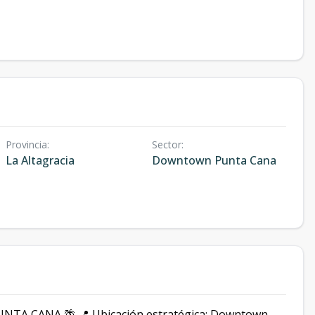
Provincia
:
Sector
:
La Altagracia
Downtown Punta Cana
 CANA 🌴 📍 Ubicación estratégica: Downtown