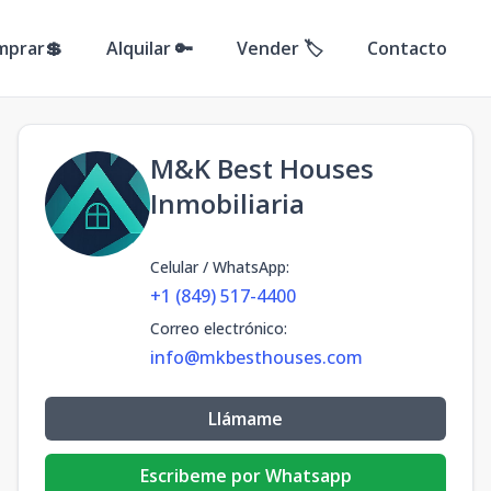
mprar💲
Alquilar 🔑
Vender 🏷️
Contacto
M&K Best Houses
Inmobiliaria
Celular / WhatsApp
:
+1 (849) 517-4400
Correo electrónico
:
info@mkbesthouses.com
Llámame
Escribeme por Whatsapp