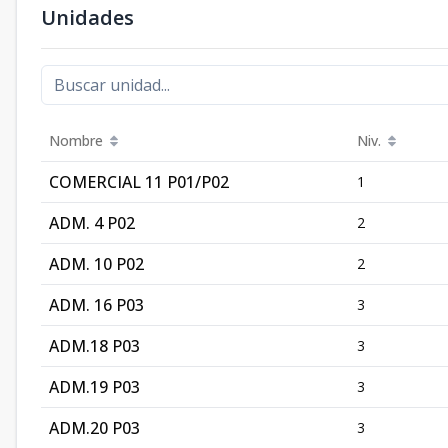
Unidades
Nombre
Niv.
COMERCIAL 11 P01/P02
1
ADM. 4 P02
2
ADM. 10 P02
2
ADM. 16 P03
3
ADM.18 P03
3
ADM.19 P03
3
ADM.20 P03
3