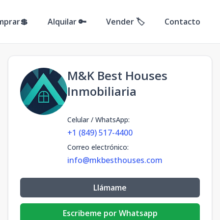
mprar💲
Alquilar 🔑
Vender 🏷️
Contacto
M&K Best Houses
Inmobiliaria
Celular / WhatsApp
:
+1 (849) 517-4400
Correo electrónico
:
info@mkbesthouses.com
Llámame
Escribeme por Whatsapp