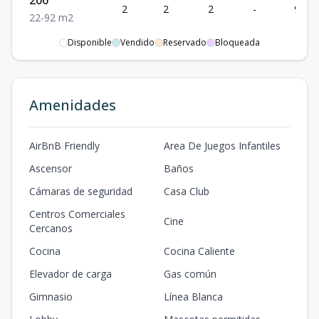
206
2
2
2
-
92
2
2
-
92
m2
Disponible
Vendido
Reservado
Bloqueada
106
1
2
2
-
152
2
2
-
152
m2
303
Amenidades
3
1
1
-
69
1
1
-
69
m2
304
AirBnB Friendly
Area De Juegos Infantiles
3
1
1
-
69
1
1
-
69
m2
Ascensor
Baños
403
Cámaras de seguridad
Casa Club
4
1
1
-
69
1
1
-
69
m2
Centros Comerciales
Cine
Cercanos
306
3
2
1
-
92
Cocina
Cocina Caliente
2
1
-
92
m2
Elevador de carga
Gas común
502
5
1
1
-
62.5
Gimnasio
Línea Blanca
1
1
-
62.5
m2