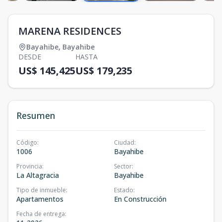
MARENA RESIDENCES
Bayahibe
,
Bayahibe
DESDE
HASTA
US$ 145,425
US$ 179,235
Resumen
Código
:
Ciudad
:
1006
Bayahibe
Provincia
:
Sector
:
La Altagracia
Bayahibe
Tipo de inmueble
:
Estado
:
Apartamentos
En Construcción
Fecha de entrega
: