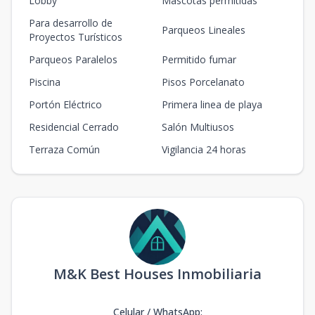
Lobby
Mascotas permitidas
503
Para desarrollo de
5
1
1
1
62.5
Parqueos Lineales
1
1
1
62.5
m2
Proyectos Turísticos
Parqueos Paralelos
Permitido fumar
206
2
2
2
1
92
2
2
1
92
m2
Piscina
Pisos Porcelanato
Portón Eléctrico
Primera linea de playa
Residencial Cerrado
Salón Multiusos
Terraza Común
Vigilancia 24 horas
M&K Best Houses Inmobiliaria
Celular / WhatsApp
: