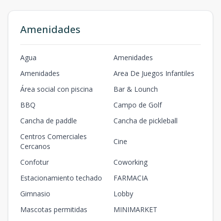
2
2
1
118.24
m2
T1A - 107
Amenidades
1
1
2
1
1
1
2
1
108.28
m2
T1 - 108
Agua
Amenidades
1
1
2
1
1
1
2
1
108.28
m2
Amenidades
Area De Juegos Infantiles
T1A - 109
Área social con piscina
Bar & Lounch
1
1
2
1
1
1
2
1
108.28
m2
BBQ
Campo de Golf
Cancha de paddle
Cancha de pickleball
T4 - 110
1
1
1
-
1
1
1
1
87.02
m2
Centros Comerciales
Cine
Cercanos
T7 - 127
Confotur
1
1
Coworking
2
1
1
1
2
1
102.94
m2
Estacionamiento techado
FARMACIA
T5 - 128
Gimnasio
Lobby
1
1
2
1
1
1
2
1
109.64
m2
Mascotas permitidas
MINIMARKET