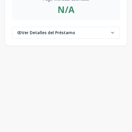
1
1
1
81.09
m2
N/A
T5B - 303
3
2
2
1
1
2
2
1
106.87
m2
T1 - 304
Ver Detalles del Préstamo
3
1
2
1
1
1
2
1
108.23
m2
T1A - 305
3
1
2
1
1
1
2
1
108.21
m2
T3 - 306
3
2
2
1
1
2
2
1
119.88
m2
T3 - 307
3
2
2
1
1
2
2
1
119.12
m2
T1A - 308
3
1
2
1
1
1
2
1
108.28
m2
T1 - 309