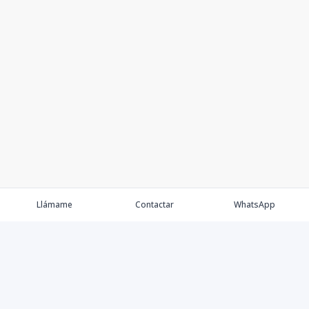
3
1
2
1
1
1
2
1
108.28
m2
T1A - 310
3
1
2
1
1
1
2
1
108.28
m2
T4 - 311
3
1
1
1
1
1
1
1
87.02
m2
T7 - 329
3
1
2
1
1
1
2
1
102.94
m2
T5 - 330
3
1
2
1
1
1
2
1
109.64
m2
Llámame
Contactar
WhatsApp
T6A - 331
3
1
1
1
1
1
1
1
79.55
m2
T9 - 332
3
1
2
1
1
1
2
1
123.95
m2