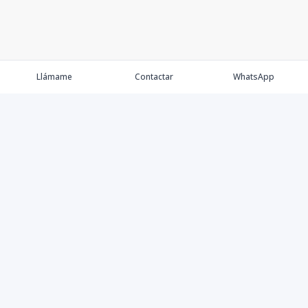
Llámame
Contactar
WhatsApp
Comprar💲
Alquilar 🔑
Vender 🏷️
Contacto