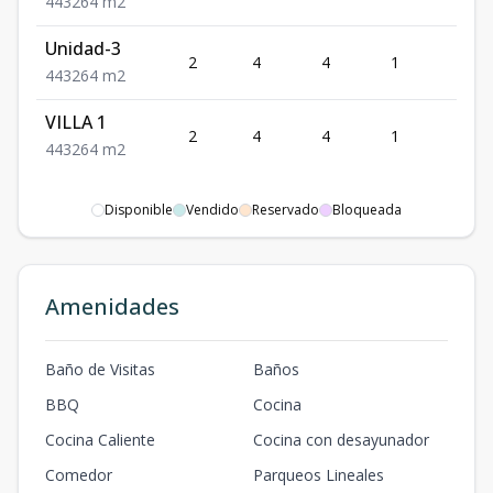
4
4
3
264
m2
Unidad-3
2
4
4
1
3
4
4
3
264
m2
VILLA 1
2
4
4
1
3
4
4
3
264
m2
Disponible
Vendido
Reservado
Bloqueada
Amenidades
Baño de Visitas
Baños
BBQ
Cocina
Cocina Caliente
Cocina con desayunador
Comedor
Parqueos Lineales