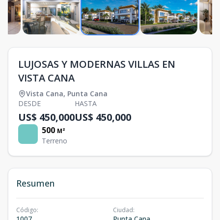
LUJOSAS Y MODERNAS VILLAS EN
VISTA CANA
Vista Cana
,
Punta Cana
DESDE
HASTA
US$ 450,000
US$ 450,000
500
M²
Terreno
Resumen
Código
:
Ciudad
:
1007
Punta Cana