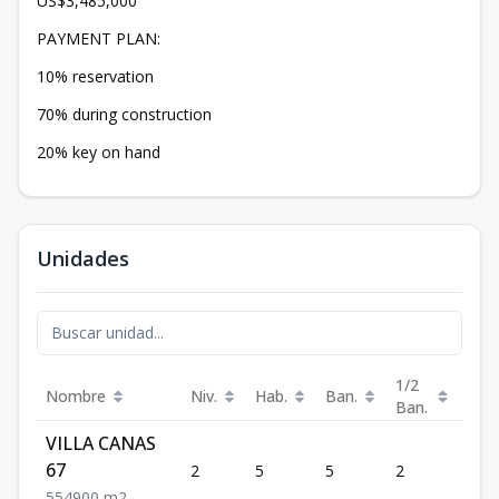
US$3,485,000
PAYMENT PLAN:
10% reservation
70% during construction
20% key on hand
Unidades
1/2
Nombre
Niv.
Hab.
Ban.
Est.
Ban.
VILLA CANAS
67
2
5
5
2
4
5
5
4
900
m2