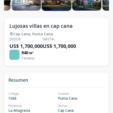
Lujosas villas en cap cana
Cap Cana
,
Punta Cana
DESDE
HASTA
US$ 1,700,000
US$ 1,700,000
940
M²
Terreno
Resumen
Código
:
Ciudad
:
1566
Punta Cana
Provincia
:
Sector
:
La Altagracia
Cap Cana