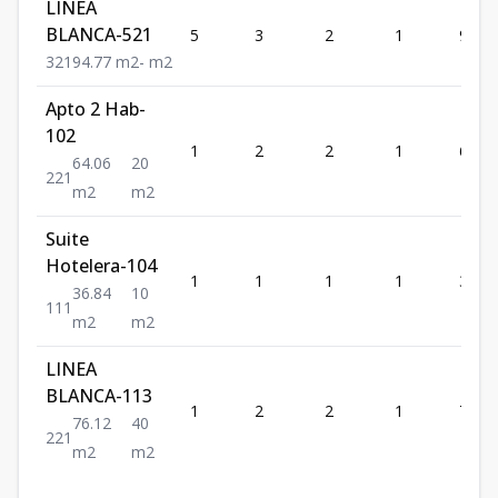
LINEA
BLANCA-521
5
3
2
1
94.77
3
2
1
94.77
m2
-
m2
Apto 2 Hab-
102
1
2
2
1
64.06
64.06
20
2
2
1
m2
m2
Suite
Hotelera-104
1
1
1
1
36.84
36.84
10
1
1
1
m2
m2
LINEA
BLANCA-113
1
2
2
1
76.12
76.12
40
2
2
1
m2
m2