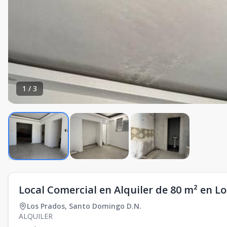
1
/
3
Local Comercial en Alquiler de 80 m² en L
Los Prados
,
Santo Domingo D.N.
ALQUILER