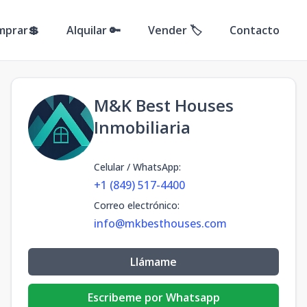
mprar💲
Alquilar 🔑
Vender 🏷️
Contacto
M&K Best Houses
Inmobiliaria
Celular / WhatsApp
:
+1 (849) 517-4400
Correo electrónico
:
info@mkbesthouses.com
Llámame
Escribeme por Whatsapp