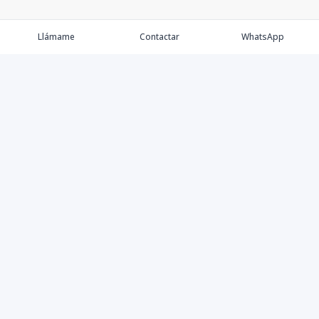
Llámame
Contactar
WhatsApp
Comprar💲
Alquilar 🔑
Vender 🏷️
Contacto
©
2026
MK Best Houses S.R.L.
,
Todos los derechos