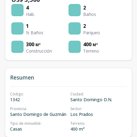
4
2
Hab.
Baños
1
2
½ Baños
Parqueo
300
400
M²
M²
Construcción
Terreno
Resumen
Código
:
Ciudad
:
1342
Santo Domingo D.N.
Provincia
:
Sector
:
Santo Domingo de Guzmán
Los Prados
Tipo de inmueble
:
Terreno
:
Casas
400 m²