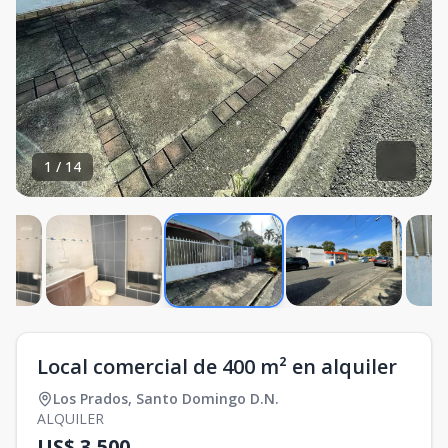
1
/
14
Local comercial de 400 m² en alquiler
Los Prados
,
Santo Domingo D.N.
ALQUILER
US$ 3,500