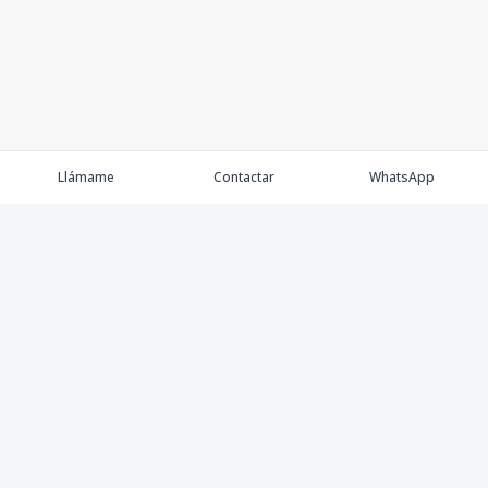
Llámame
Contactar
WhatsApp
Comprar💲
Alquilar 🔑
Vender 🏷️
Contacto