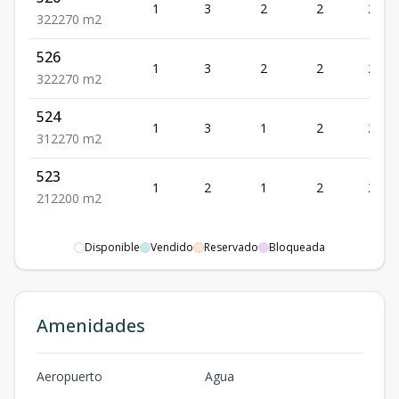
1
3
2
2
270
3
2
2
270
m2
526
1
3
2
2
270
3
2
2
270
m2
524
1
3
1
2
270
3
1
2
270
m2
523
1
2
1
2
200
2
1
2
200
m2
Disponible
Vendido
Reservado
Bloqueada
Amenidades
Aeropuerto
Agua