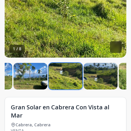
1
/
8
Gran Solar en Cabrera Con Vista al
Mar
Cabrera
,
Cabrera
VENTA