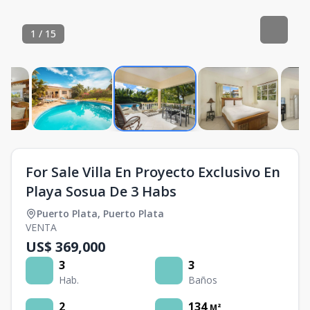
1
/
15
For Sale Villa En Proyecto Exclusivo En
Playa Sosua De 3 Habs
Puerto Plata
,
Puerto Plata
VENTA
US$ 369,000
3
3
Hab.
Baños
2
134
M²