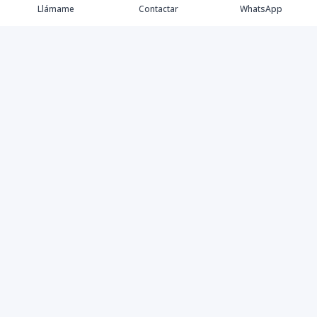
Llámame
Contactar
WhatsApp
Comprar💲
Alquilar 🔑
Vender 🏷️
Contacto
©
2026
MK Best Houses S.R.L.
,
Todos los derechos
reservados
Powered by
AlterEstate