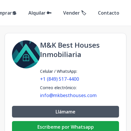
mprar💲
Alquilar 🔑
Vender 🏷️
Contacto
M&K Best Houses
Inmobiliaria
Celular / WhatsApp
:
+1 (849) 517-4400
Correo electrónico
:
info@mkbesthouses.com
Llámame
Escribeme por Whatsapp