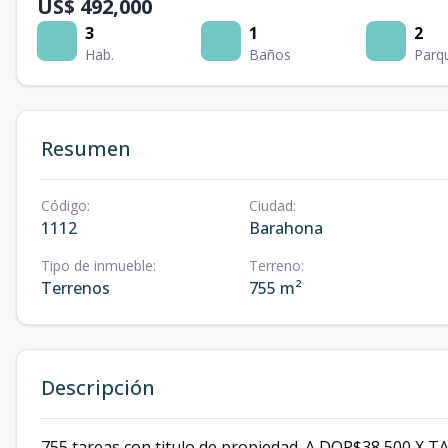
US$ 492,000
3
1
2
Hab.
Baños
Parq
Resumen
Código
:
Ciudad
:
1112
Barahona
Tipo de inmueble
:
Terreno
:
Terrenos
755 m²
Descripción
755 tareas con titulo de propiedad. A DOP$38,500 X T