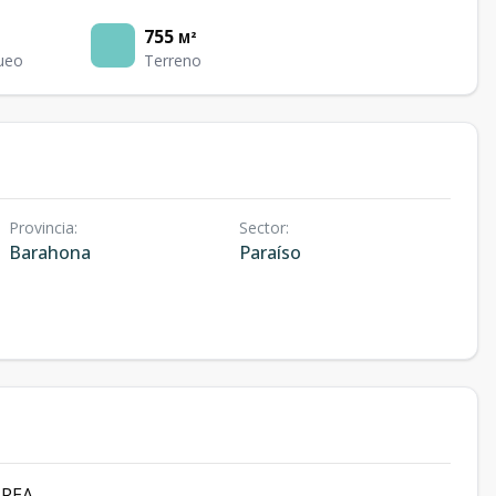
755
M²
ueo
Terreno
Provincia
:
Sector
:
Barahona
Paraíso
AREA.