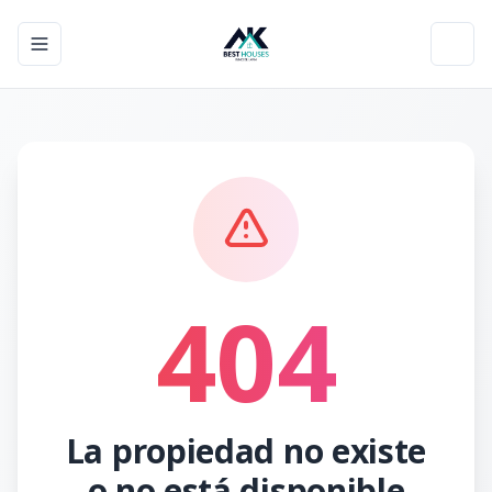
Toggle navigation menu
Toggl
404
La propiedad no existe
o no está disponible