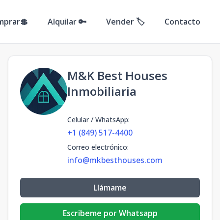
mprar💲
Alquilar 🔑
Vender 🏷️
Contacto
M&K Best Houses
Inmobiliaria
Celular / WhatsApp
:
+1 (849) 517-4400
Correo electrónico
:
info@mkbesthouses.com
Llámame
Escribeme por Whatsapp