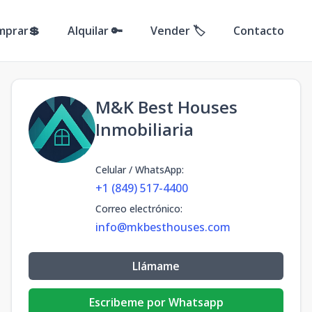
mprar💲
Alquilar 🔑
Vender 🏷️
Contacto
M&K Best Houses
Inmobiliaria
Celular / WhatsApp
:
+1 (849) 517-4400
Correo electrónico
:
info@mkbesthouses.com
Llámame
Escribeme por Whatsapp