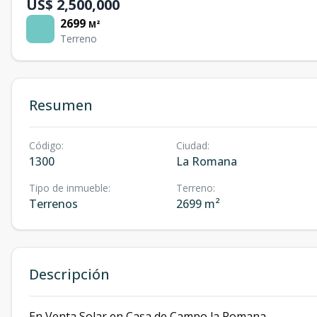
US$ 2,500,000
2699
M²
Terreno
Resumen
Código
:
Ciudad
:
1300
La Romana
Tipo de inmueble
:
Terreno
:
Terrenos
2699 m²
Descripción
En Venta Solar en Casa de Campo la Romana