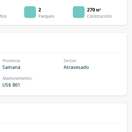
2
270
M²
ños
Parqueo
Construcción
Provincia
:
Sector
:
Samaná
Atravesado
Mantenimiento
:
US$ 861