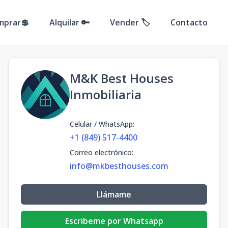
mprar💲
Alquilar 🔑
Vender 🏷️
Contacto
M&K Best Houses
Inmobiliaria
Celular / WhatsApp
:
+1 (849) 517-4400
Correo electrónico
:
info@mkbesthouses.com
Llámame
Escribeme por Whatsapp