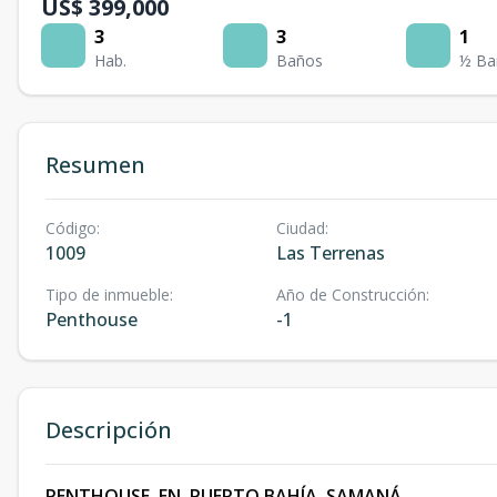
US$ 399,000
3
3
1
Hab.
Baños
½ Ba
Resumen
Código
:
Ciudad
:
1009
Las Terrenas
Tipo de inmueble
:
Año de Construcción
:
Penthouse
-1
Descripción
PENTHOUSE EN PUERTO BAHÍA SAMANÁ.