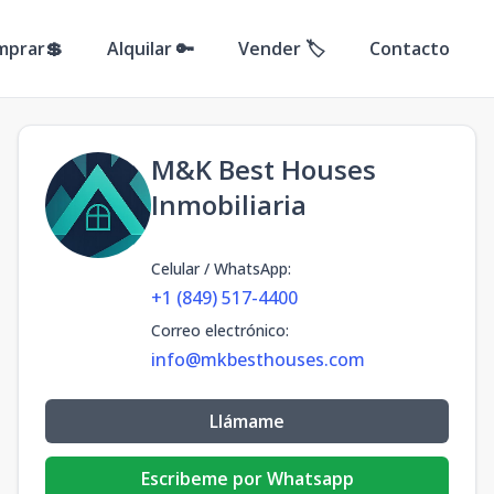
mprar💲
Alquilar 🔑
Vender 🏷️
Contacto
M&K Best Houses
Inmobiliaria
Celular / WhatsApp
:
+1 (849) 517-4400
Correo electrónico
:
info@mkbesthouses.com
Llámame
Escribeme por Whatsapp