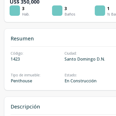
US$ 350,000
3
3
1
Hab.
Baños
½ Ba
Resumen
Código
:
Ciudad
:
1423
Santo Domingo D.N.
Tipo de inmueble
:
Estado
:
Penthouse
En Construcción
Descripción