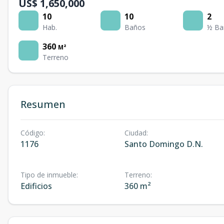
US$ 1,650,000
10
10
2
Hab.
Baños
½ Ba
360
M²
Terreno
Resumen
Código
:
Ciudad
:
1176
Santo Domingo D.N.
Tipo de inmueble
:
Terreno
:
Edificios
360 m²