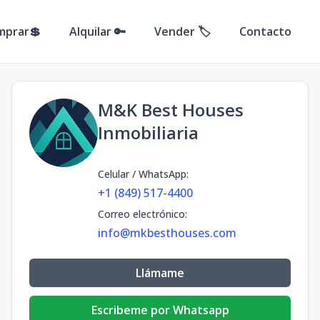
mprar💲
Alquilar 🔑
Vender 🏷️
Contacto
M&K Best Houses
Inmobiliaria
Celular / WhatsApp
:
+1 (849) 517-4400
Correo electrónico
:
info@mkbesthouses.com
Llámame
Escribeme por Whatsapp