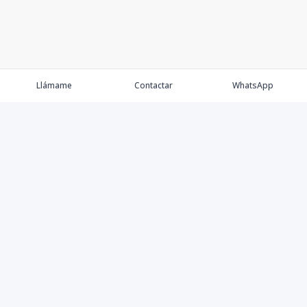
Llámame
Contactar
WhatsApp
Comprar💲
Alquilar 🔑
Vender 🏷️
Contacto