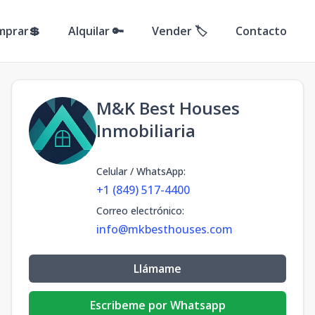
mprar💲
Alquilar 🔑
Vender 🏷️
Contacto
M&K Best Houses
Inmobiliaria
Celular / WhatsApp
:
+1 (849) 517-4400
Correo electrónico
:
info@mkbesthouses.com
Llámame
Escribeme por Whatsapp