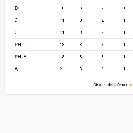
D
10
3
2
1
C
11
3
2
1
C
11
3
2
1
PH-D
18
3
3
1
PH-E
18
3
3
1
A
2
3
3
1
Disponible
Vendido