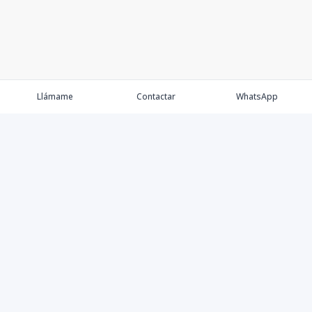
Llámame
Contactar
WhatsApp
Comprar💲
Alquilar 🔑
Vender 🏷️
Contacto