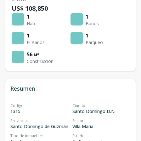
US$ 108,850
1
1
Hab.
Baños
1
1
½ Baños
Parqueo
56
M²
Construcción
Resumen
Código
:
Ciudad
:
1315
Santo Domingo D.N.
Provincia
:
Sector
:
Santo Domingo de Guzmán
Villa María
Tipo de inmueble
:
Estado
: