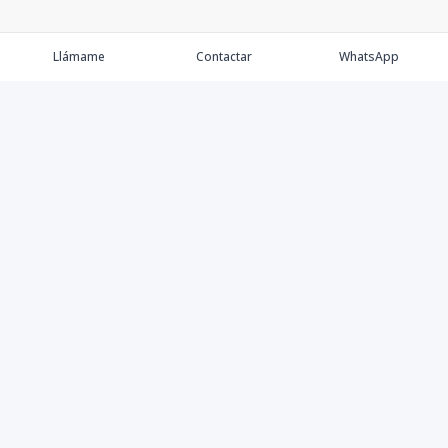
Llámame
Contactar
WhatsApp
Comprar💲
Alquilar 🔑
Vender 🏷️
Contacto
©
2026
MK Best Houses S.R.L.
,
Todos los derechos